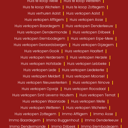
Huis te koop Welle
Huis te koop Wetteren
Huis te koop Wichelen
Huis te koop Zottegem
Huis verhuren Aalst
Huis verkopen Aalst
Huis verkopen Affligem
Huis verkopen Asse
Huis verkopen Baardegem
Huis verkopen Denderleeuw
Huis verkopen Dendermonde
Huis verkopen Dilbeek
Huis verkopen Erembodegem
Huis verkopen Erpe-Mere
Huis verkopen Geraardsbergen
Huis verkopen Gijzegem
Huis verkopen Gooik
Huis verkopen Haaltert
Huis verkopen Herdersem
Huis verkopen Herzele
Huis verkopen Hofstade
Huis verkopen Lebbeke
Huis verkopen Lede
Huis verkopen Liedekerke
Huis verkopen Meldert
Huis verkopen Moorsel
Huis verkopen Nieuwerkerken
Huis verkopen Ninove
Huis verkopen Opwijk
Huis verkopen Roosdaal
Huis verkopen Sint-Lievens-Houtem
Huis verkopen Ternat
Huis verkopen Waanrode
Huis verkopen Welle
Huis verkopen Wetteren
Huis verkopen Wichelen
Huis verkopen Zottegem
Immo Affligem
Immo Asse
Immo Baardegem
Immo Buggenhout
Immo Denderleeuw
Immo Dendermonde
Immo Dilbeek
Immo Erembodegem