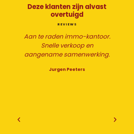
Deze klanten zijn alvast
overtuigd
REVIEWS
Aan te raden immo-kantoor.
Snelle verkoop en
en
aangename samenwerking.
Jurgen Peeters
ing
Ik
h
en
k.
w