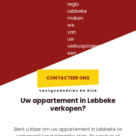
regio
Lebbeke
maken
we
van
uw
verkooptraject
een
succesverhaal.
CONTACTEER ONS
Vastgoedadvies De Rick
Uw appartement in Lebbeke
verkopen?
Bent u klaar om uw appartement in Lebbeke te