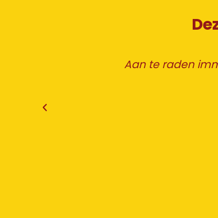
Dez
rijgen,
Aan te raden im
 werken