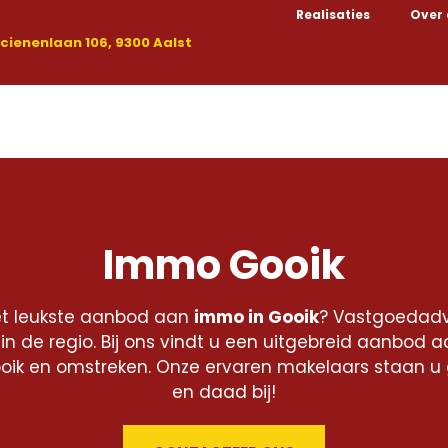
Realisaties
Over
ienenlaan 106, 9300 Aalst
Kopen
Huren
Nieuwbouw
Handelspanden
Immo Gooik
et leukste aanbod aan
immo in Gooik
? Vastgoedadvi
n de regio. Bij ons vindt u een uitgebreid aanbod 
oik en omstreken. Onze ervaren makelaars staan u
en daad bij!