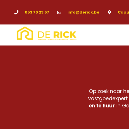
053 70 23 67
info@derick.be
Capuc
Op zoek naar h
vastgoedexpert i
en te huur
in Go