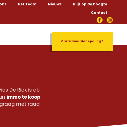
 ons
Het Team
Nieuws
Blijf op de hoogte
Contact
Rentmeesterschap
Gratis waardebepaling
es De Rick is dé
aan
immo te koop
 graag met raad