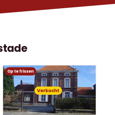
stade
Op te frissen
Verkocht