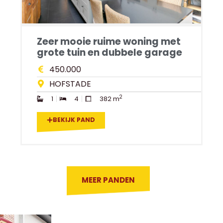
Zeer mooie ruime woning met
grote tuin en dubbele garage
450.000
HOFSTADE
2
1
4
382 m
BEKIJK PAND
MEER PANDEN