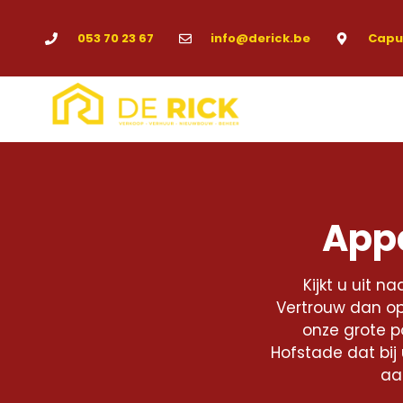
053 70 23 67
info@derick.be
Capuc
Appa
Kijkt u uit n
Vertrouw dan op
onze grote p
Hofstade dat bij
aa