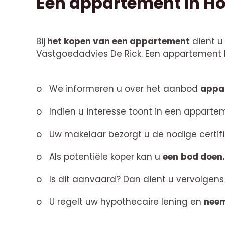
Een appartement in H
Bij
het kopen van een appartement
dient u
Vastgoedadvies De Rick. Een appartement k
o
We informeren u over het aanbod
appar
o
Indien u interesse toont in een appart
o
Uw makelaar bezorgt u de nodige certi
o
Als potentiële koper kan u
een
bod doen.
o
Is dit aanvaard? Dan dient u vervolgens
o
U regelt uw hypothecaire lening en
neem