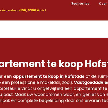
Realisaties
Over
ienenlaan 106, 9300 Aalst
Kopen
Huren
Nieuwbouw
Handelspanden
rtement te koop Hof
aar een
appartement te koop in Hofstade
of de rui
 een professionele makelaar, zoals
Vastgoedadvies
ortefeuille vindt u ongetwijfeld een appartement te 
 u past. Maak uw woondromen waar, en geniet van 
npak en complete begeleiding door ons ervaren te