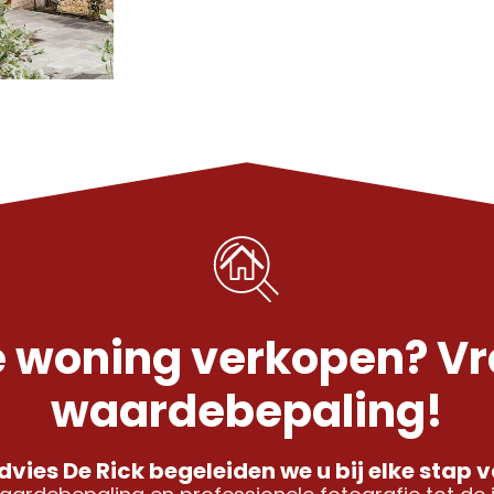
 woning verkopen? Vra
waardebepaling!
vies De Rick begeleiden we u bij elke stap 