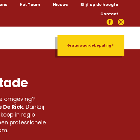
 ons
Het Team
Nieuws
Blijf op de hoogte
Contact
Rentmeesterschap
Gratis waardebepaling
stade
me omgeving?
 De Rick
. Dankzij
koop in regio
een professionele
am.