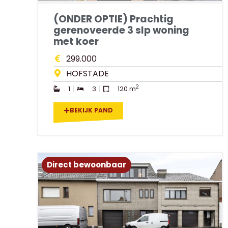
(ONDER OPTIE) Prachtig
gerenoveerde 3 slp woning
met koer
299.000
HOFSTADE
2
1
3
120 m
BEKIJK PAND
Direct bewoonbaar