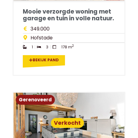
Mooie verzorgde woning met
garage en tuin in volle natuur.
349.000
Hofstade
2
1
3
178 m
BEKIJK PAND
Gerenoveerd
Verkocht