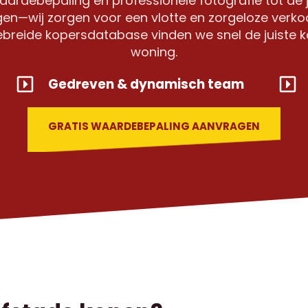
aardebepaling en professionele fotografie tot de j
en—wij zorgen voor een vlotte en zorgeloze verkoo
gebreide kopersdatabase vinden we snel de juiste 
woning.
Gedreven & dynamisch team
GRATIS WAARDEBEPALING AANVRAGEN