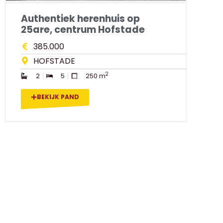
Authentiek herenhuis op
25are, centrum Hofstade
385.000
HOFSTADE
2
2
5
250 m
BEKIJK PAND