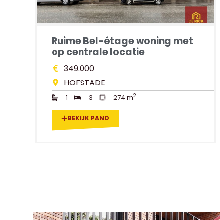
Ruime Bel-étage woning met
op centrale locatie
349.000
HOFSTADE
2
1
3
274 m
BEKIJK PAND