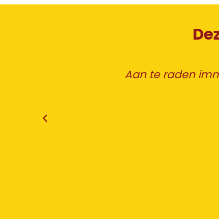
Dez
rijgen,
Aan te raden im
 werken