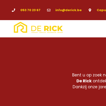
053 70 23 67
info@derick.be
Capuc
Bent u op zoek 
De Rick
ontdek
Dankzij onze ja