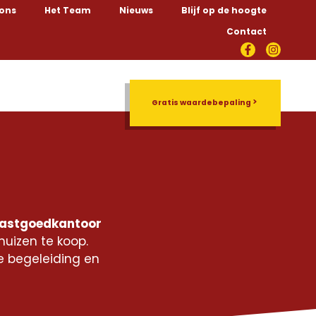
 ons
Het Team
Nieuws
Blijf op de hoogte
Contact
Rentmeesterschap
Gratis waardebepaling
astgoedkantoor
uizen te koop.
e begeleiding en