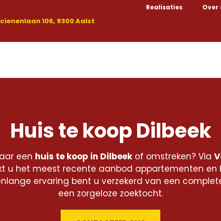
Realisaties
Over
ienenlaan 106, 9300 Aalst
Kopen
Huren
Nieuwbouw
Handelspanden
Huis te koop Dilbeek
naar een
huis te koop in Dilbeek
of omstreken? Via
V
t u het meest recente aanbod appartementen en h
renlange ervaring bent u verzekerd van een complet
een zorgeloze zoektocht.