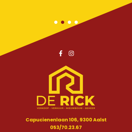
Capucienenlaan 106, 9300 Aalst
053/70.23.67