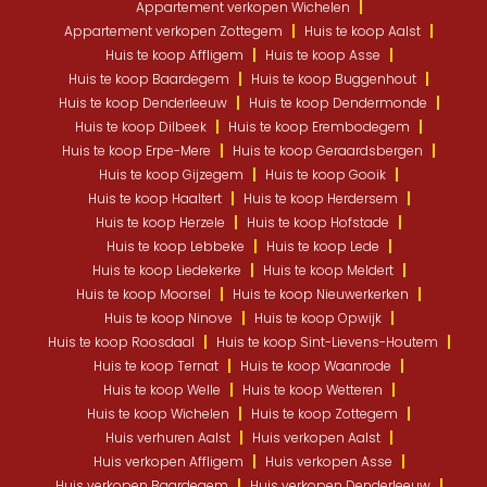
Appartement verkopen Wichelen
Appartement verkopen Zottegem
Huis te koop Aalst
Huis te koop Affligem
Huis te koop Asse
Huis te koop Baardegem
Huis te koop Buggenhout
Huis te koop Denderleeuw
Huis te koop Dendermonde
Huis te koop Dilbeek
Huis te koop Erembodegem
Huis te koop Erpe-Mere
Huis te koop Geraardsbergen
Huis te koop Gijzegem
Huis te koop Gooik
Huis te koop Haaltert
Huis te koop Herdersem
Huis te koop Herzele
Huis te koop Hofstade
Huis te koop Lebbeke
Huis te koop Lede
Huis te koop Liedekerke
Huis te koop Meldert
Huis te koop Moorsel
Huis te koop Nieuwerkerken
Huis te koop Ninove
Huis te koop Opwijk
Huis te koop Roosdaal
Huis te koop Sint-Lievens-Houtem
Huis te koop Ternat
Huis te koop Waanrode
Huis te koop Welle
Huis te koop Wetteren
Huis te koop Wichelen
Huis te koop Zottegem
Huis verhuren Aalst
Huis verkopen Aalst
Huis verkopen Affligem
Huis verkopen Asse
Huis verkopen Baardegem
Huis verkopen Denderleeuw