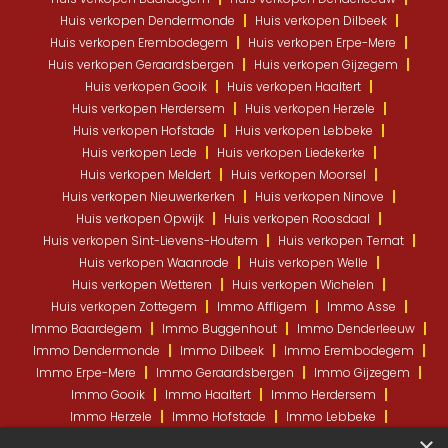
Huis verkopen Dendermonde
Huis verkopen Dilbeek
Huis verkopen Erembodegem
Huis verkopen Erpe-Mere
Huis verkopen Geraardsbergen
Huis verkopen Gijzegem
Huis verkopen Gooik
Huis verkopen Haaltert
Huis verkopen Herdersem
Huis verkopen Herzele
Huis verkopen Hofstade
Huis verkopen Lebbeke
Huis verkopen Lede
Huis verkopen Liedekerke
Huis verkopen Meldert
Huis verkopen Moorsel
Huis verkopen Nieuwerkerken
Huis verkopen Ninove
Huis verkopen Opwijk
Huis verkopen Roosdaal
Huis verkopen Sint-Lievens-Houtem
Huis verkopen Ternat
Huis verkopen Waanrode
Huis verkopen Welle
Huis verkopen Wetteren
Huis verkopen Wichelen
Huis verkopen Zottegem
Immo Affligem
Immo Asse
Immo Baardegem
Immo Buggenhout
Immo Denderleeuw
Immo Dendermonde
Immo Dilbeek
Immo Erembodegem
Immo Erpe-Mere
Immo Geraardsbergen
Immo Gijzegem
Immo Gooik
Immo Haaltert
Immo Herdersem
Immo Herzele
Immo Hofstade
Immo Lebbeke
Immo Lede
Immo Liedekerke
Immo Meldert
×