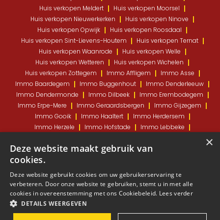
Huis verkopen Meldert
Huis verkopen Moorsel
Huis verkopen Nieuwerkerken
Huis verkopen Ninove
Huis verkopen Opwijk
Huis verkopen Roosdaal
Huis verkopen Sint-Lievens-Houtem
Huis verkopen Ternat
Huis verkopen Waanrode
Huis verkopen Welle
Huis verkopen Wetteren
Huis verkopen Wichelen
Huis verkopen Zottegem
Immo Affligem
Immo Asse
Immo Baardegem
Immo Buggenhout
Immo Denderleeuw
Immo Dendermonde
Immo Dilbeek
Immo Erembodegem
Immo Erpe-Mere
Immo Geraardsbergen
Immo Gijzegem
Immo Gooik
Immo Haaltert
Immo Herdersem
Immo Herzele
Immo Hofstade
Immo Lebbeke
Immo Lede
Immo Liedekerke
Immo Meldert
×
Deze website maakt gebruik van
Immo Moorsel
Immo Nieuwerkerken
Immo Ninove
cookies.
Immo Opwijk
Immo Roosdaal
Immo Sint-Lievens-Houtem
Immo Ternat
Immo Waanrode
Immo Welle
Deze website gebruikt cookies om uw gebruikerservaring te
Immo Wetteren
Immo Wichelen
Immo Zottegem
verbeteren. Door onze website te gebruiken, stemt u in met alle
cookies in overeenstemming met ons Cookiebeleid.
Lees verder
DETAILS WEERGEVEN
Copyright © 2023 K&P Estates BV - BE1031 671 808 -