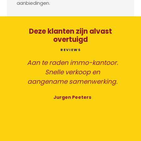
aanbiedingen.
Deze klanten zijn alvast
overtuigd
REVIEWS
Aan te raden immo-kantoor.
Snelle verkoop en
en
aangename samenwerking.
Jurgen Peeters
ing
Ik
h
en
k.