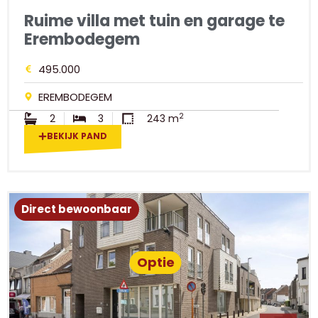
Ruime villa met tuin en garage te
Erembodegem
495.000
EREMBODEGEM
2
2
3
243 m
BEKIJK PAND
Direct bewoonbaar
Optie