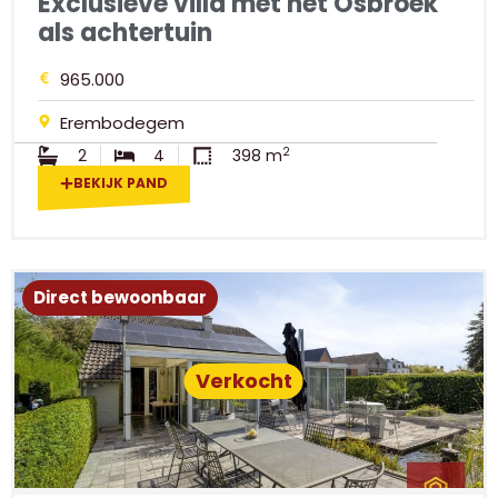
Exclusieve villa met het Osbroek
als achtertuin
965.000
Erembodegem
2
2
4
398 m
BEKIJK PAND
Direct bewoonbaar
Verkocht