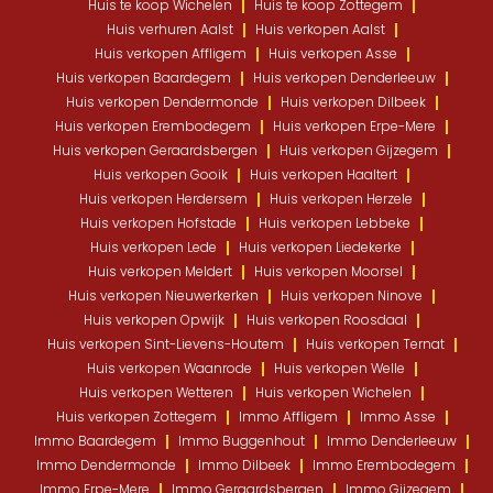
Huis te koop Wichelen
Huis te koop Zottegem
Huis verhuren Aalst
Huis verkopen Aalst
Huis verkopen Affligem
Huis verkopen Asse
Huis verkopen Baardegem
Huis verkopen Denderleeuw
Huis verkopen Dendermonde
Huis verkopen Dilbeek
Huis verkopen Erembodegem
Huis verkopen Erpe-Mere
Huis verkopen Geraardsbergen
Huis verkopen Gijzegem
Huis verkopen Gooik
Huis verkopen Haaltert
Huis verkopen Herdersem
Huis verkopen Herzele
Huis verkopen Hofstade
Huis verkopen Lebbeke
Huis verkopen Lede
Huis verkopen Liedekerke
Huis verkopen Meldert
Huis verkopen Moorsel
Huis verkopen Nieuwerkerken
Huis verkopen Ninove
Huis verkopen Opwijk
Huis verkopen Roosdaal
Huis verkopen Sint-Lievens-Houtem
Huis verkopen Ternat
Huis verkopen Waanrode
Huis verkopen Welle
Huis verkopen Wetteren
Huis verkopen Wichelen
Huis verkopen Zottegem
Immo Affligem
Immo Asse
Immo Baardegem
Immo Buggenhout
Immo Denderleeuw
Immo Dendermonde
Immo Dilbeek
Immo Erembodegem
Immo Erpe-Mere
Immo Geraardsbergen
Immo Gijzegem