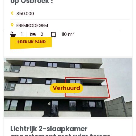
op Osbroek !
350.000
EREMBODEGEM
2
1
2
110 m
BEKIJK PAND
Verhuurd
Lichtrijk 2-slaapkamer