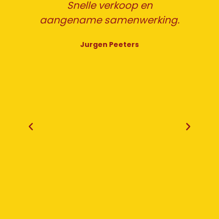
Snelle verkoop en
en
aangename samenwerking.
Jurgen Peeters
ing
Ik
h
en
k.
w
s
V