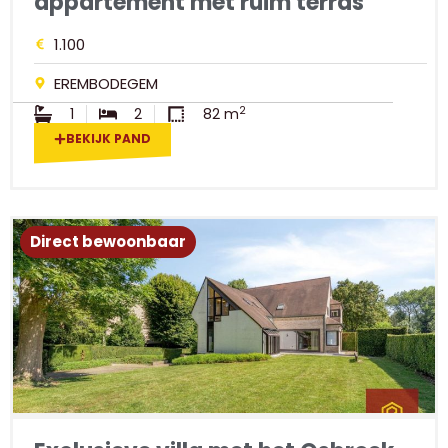
appartement met ruim terras
1.100
EREMBODEGEM
2
1
2
82 m
BEKIJK PAND
Direct bewoonbaar