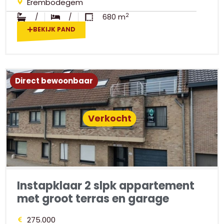
Erembodegem
2
/
/
680 m
BEKIJK PAND
Direct bewoonbaar
Verkocht
Instapklaar 2 slpk appartement
met groot terras en garage
275.000