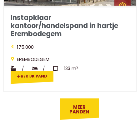
Instapklaar
kantoor/handelspand in hartje
Erembodegem
175.000
EREMBODEGEM
2
/
/
133 m
BEKIJK PAND
MEER
PANDEN