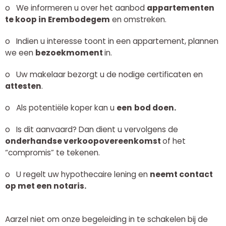
o
We informeren u over het aanbod
appartementen
te koop in Erembodegem
en omstreken.
o
Indien u interesse toont in een appartement, plannen
we een
bezoekmoment
in.
o
Uw makelaar bezorgt u de nodige certificaten en
attesten
.
o
Als potentiële koper kan u
een
bod doen.
o
Is dit aanvaard? Dan dient u vervolgens de
onderhandse verkoopovereenkomst
of het
“compromis”
te tekenen.
o
U regelt uw hypothecaire lening en
neemt contact
op met een notaris.
Aarzel niet om onze begeleiding in te schakelen bij de