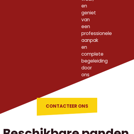
en
geniet
van
een
professionele
aanpak
en
complete
begeleiding
door
ons
ervaren
team.
CONTACTEER ONS
Beschikbare panden