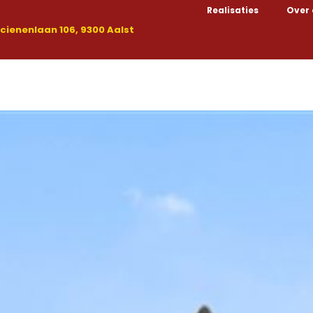
Realisaties
Over
ienenlaan 106, 9300 Aalst
Kopen
Huren
Nieuwbouw
Handelspanden