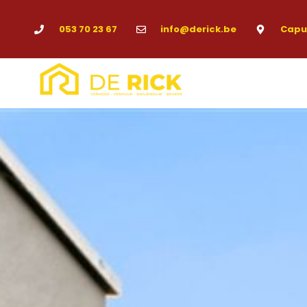
053 70 23 67
info@derick.be
Capuc