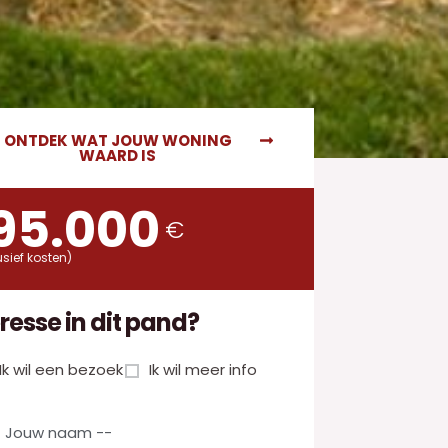
ONTDEK WAT JOUW WONING
WAARD IS
95.000
€
usief kosten)
eresse in dit pand?
Ik wil een bezoek
Ik wil meer info