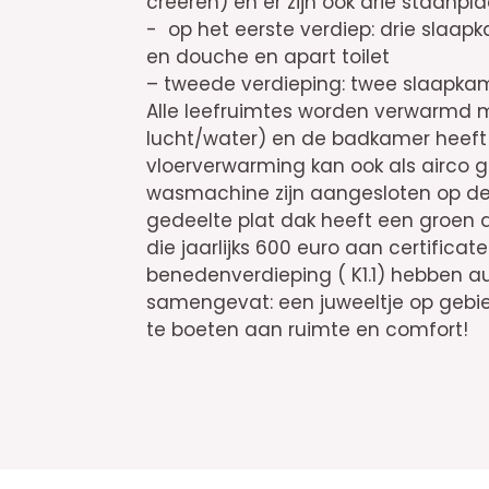
creëren) en er zijn ook drie staanpl
- op het eerste verdiep: drie slaa
en douche en apart toilet
– tweede verdieping: twee slaapka
Alle leefruimtes worden verwarmd
lucht/water) en de badkamer heeft
vloerverwarming kan ook als airco g
wasmachine zijn aangesloten op de r
gedeelte plat dak heeft een groen d
die jaarlijks 600 euro aan certifica
benedenverdieping ( K1.1) hebben a
samengevat: een juweeltje op gebie
te boeten aan ruimte en comfort!