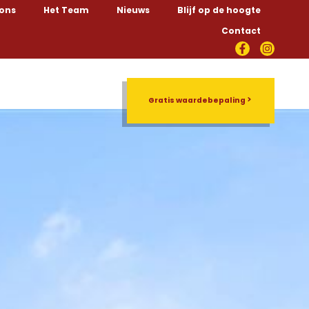
 ons
Het Team
Nieuws
Blijf op de hoogte
Contact
Rentmeesterschap
Gratis waardebepaling