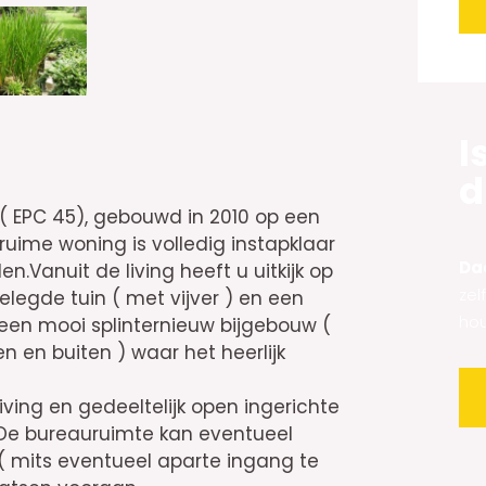
k
s
Alt
t
I
d
( EPC 45), gebouwd in 2010 op een
uime woning is volledig instapklaar
Daa
n.Vanuit de living heeft u uitkijk op
zel
elegde tuin ( met vijver ) en een
hou
r een mooi splinternieuw bijgebouw (
 en buiten ) waar het heerlijk
living en gedeeltelijk open ingerichte
. De bureauruimte kan eventueel
( mits eventueel aparte ingang te