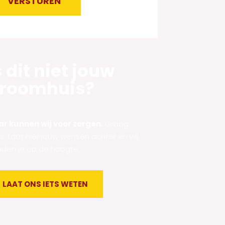
VERSTUREN
ernative:
s dit niet jouw
roomhuis?
r kunnen wij voor zorgen.
Graag
fs. Laat hier jouw wensen achter en wij
den je op de hoogte.
LAAT ONS IETS WETEN