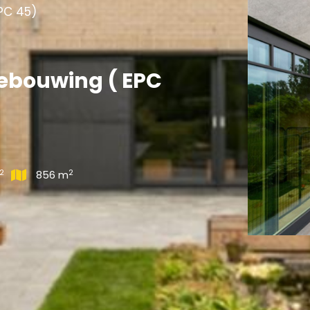
PC 45)
bebouwing ( EPC
2
2
856 m