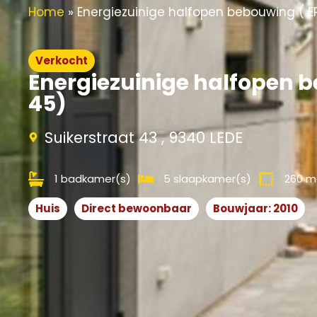
Home
»
Energiezuinige halfopen bebouwing ( E
Verkocht
Energiezuinige halfopen 
45)
Suikerstraat 43 , 9340 LEDE
1 badkamer(s)
5 slaapkamer(s)
260 m
Huis
Direct bewoonbaar
Bouwjaar: 2010