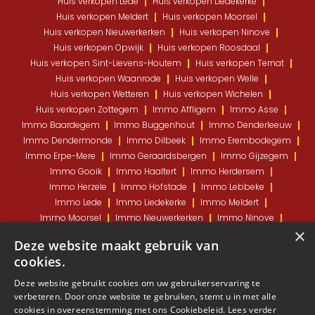
Huis verkopen Lede
Huis verkopen Liedekerke
Huis verkopen Meldert
Huis verkopen Moorsel
Huis verkopen Nieuwerkerken
Huis verkopen Ninove
Huis verkopen Opwijk
Huis verkopen Roosdaal
Huis verkopen Sint-Lievens-Houtem
Huis verkopen Ternat
Huis verkopen Waanrode
Huis verkopen Welle
Huis verkopen Wetteren
Huis verkopen Wichelen
Huis verkopen Zottegem
Immo Affligem
Immo Asse
Immo Baardegem
Immo Buggenhout
Immo Denderleeuw
Immo Dendermonde
Immo Dilbeek
Immo Erembodegem
Immo Erpe-Mere
Immo Geraardsbergen
Immo Gijzegem
Immo Gooik
Immo Haaltert
Immo Herdersem
Immo Herzele
Immo Hofstade
Immo Lebbeke
Immo Lede
Immo Liedekerke
Immo Meldert
Immo Moorsel
Immo Nieuwerkerken
Immo Ninove
×
Immo Opwijk
Immo Roosdaal
Immo Sint-Lievens-Houtem
Deze website maakt gebruik van
Immo Ternat
Immo Waanrode
Immo Welle
cookies.
Immo Wetteren
Immo Wichelen
Immo Zottegem
Deze website gebruikt cookies om uw gebruikerservaring te
verbeteren. Door onze website te gebruiken, stemt u in met alle
Copyright © 2023 K&P Estates BV - BE1031 671 808 -
cookies in overeenstemming met ons Cookiebeleid.
Lees verder