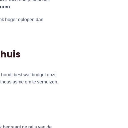
uren
.
ook hoger oplopen dan
 huis
e houdt best wat budget opzij
enthousiasme om te verhuizen.
k bedraagt de prijs van de