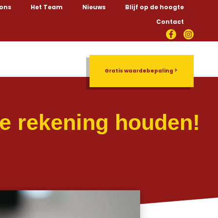
 ons
Het Team
Nieuws
Blijf op de hoogte
Contact
Rentmeesterschap
Gratis waardebepaling
je rekening houden!