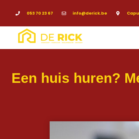
053 70 23 67
info@derick.be
Capuc
Een huis huren? Me