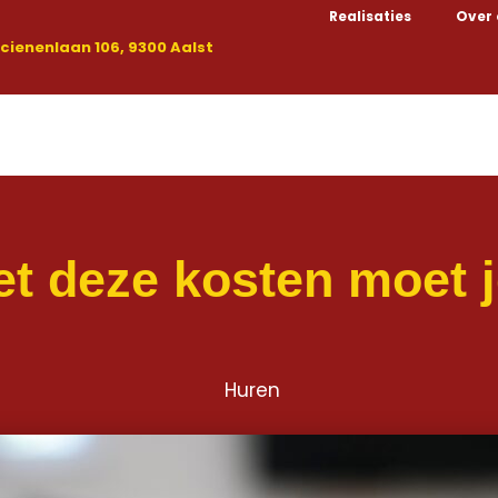
Realisaties
Over
ienenlaan 106, 9300 Aalst
Kopen
Huren
Nieuwbouw
Handelspanden
t deze kosten moet 
Huren