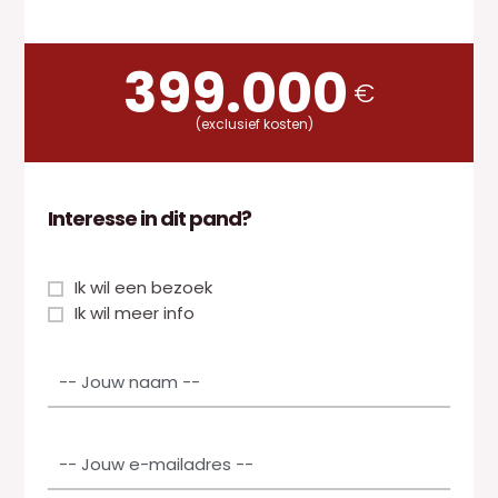
399.000
€
(exclusief kosten)
Interesse in dit pand?
S
Ik wil een bezoek
e
Ik wil meer info
l
N
e
a
c
a
t
m
i
E
*
e
-
v
m