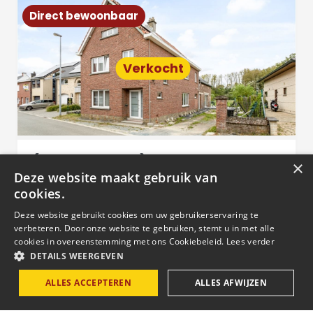
Direct bewoonbaar
Verkocht
(ONDER OPTIE) Deels
×
Deze website maakt gebruik van
gerenoveerde 5 slp woning met
cookies.
ruime tuin
Deze website gebruikt cookies om uw gebruikerservaring te
399.000
verbeteren. Door onze website te gebruiken, stemt u in met alle
cookies in overeenstemming met ons Cookiebeleid.
Lees verder
AFFLIGEM
DETAILS WEERGEVEN
ALLES ACCEPTEREN
ALLES AFWIJZEN
2
3
5
379 m