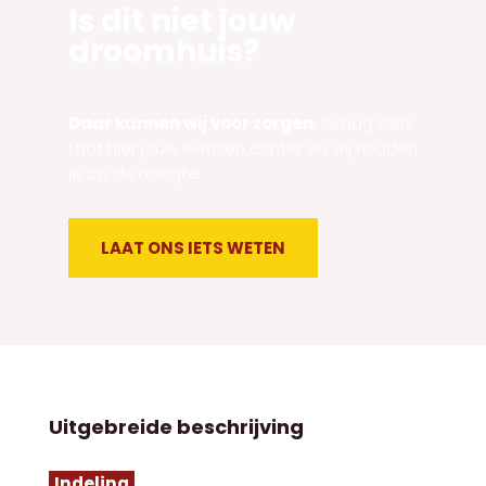
Is dit niet jouw
droomhuis?
Daar kunnen wij voor zorgen.
Graag zelfs.
Laat hier jouw wensen achter en wij houden
je op de hoogte.
LAAT ONS IETS WETEN
Uitgebreide beschrijving
Indeling