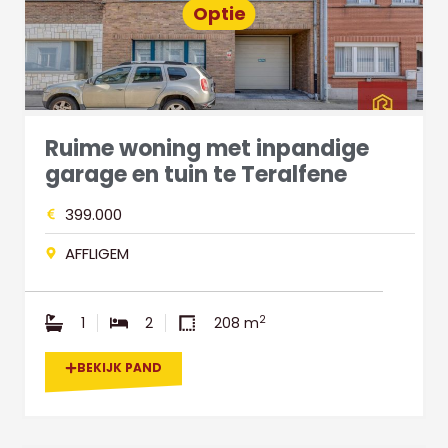
Optie
Ruime woning met inpandige
garage en tuin te Teralfene
399.000
AFFLIGEM
2
1
2
208 m
BEKIJK PAND