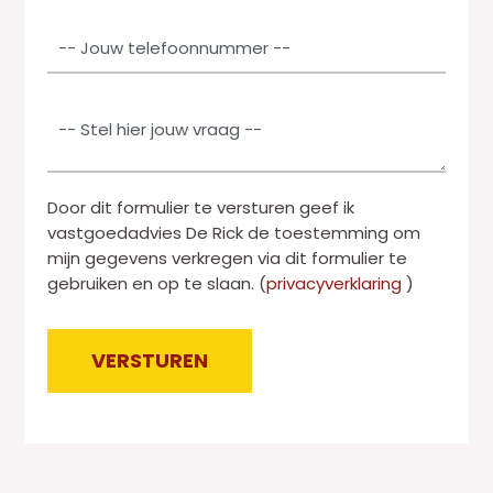
a
a
T
k
i
e
k
l
l
e
*
e
P
n
f
a
*
o
r
o
a
n
Door dit formulier te versturen geef ik
g
*
vastgoedadvies De Rick de toestemming om
r
mijn gegevens verkregen via dit formulier te
a
gebruiken en op te slaan. (
privacyverklaring
)
a
f
t
VERSTUREN
e
k
Alternative:
s
t