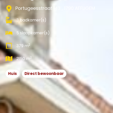
Portugeesstraat 143 , 1790 AFFLIGEM
3 badkamer(s)
5 slaapkamer(s)
2
379 m
2
2150 m
Huis
Direct bewoonbaar