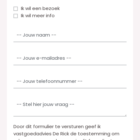
S
Ik wil een bezoek
e
Ik wil meer info
l
N
e
a
c
a
t
m
i
E
*
e
-
v
m
a
a
T
k
i
e
k
l
l
e
*
e
P
n
f
a
*
o
r
o
a
n
Door dit formulier te versturen geef ik
g
*
vastgoedadvies De Rick de toestemming om
r