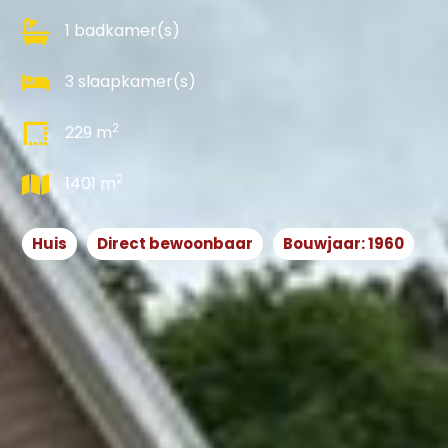
1 badkamer(s)
3 slaapkamer(s)
2
229 m
2
1401 m
Huis
Direct bewoonbaar
Bouwjaar: 1960