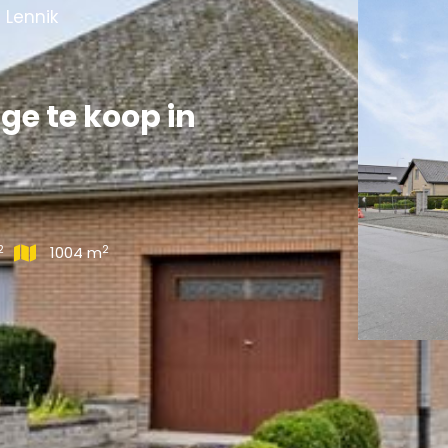
 Lennik
e te koop in
2
2
1004 m