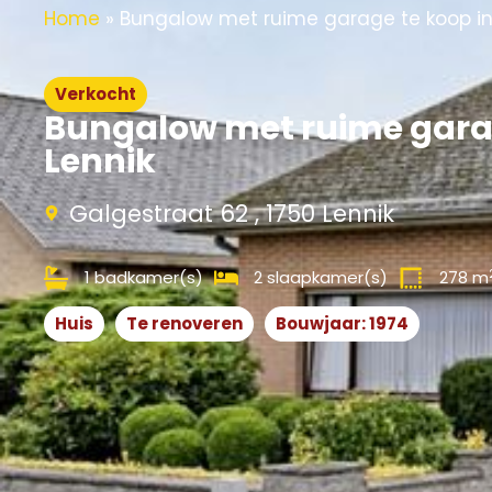
Home
»
Bungalow met ruime garage te koop in
Verkocht
Bungalow met ruime garag
Lennik
Galgestraat 62 , 1750 Lennik
1 badkamer(s)
2 slaapkamer(s)
278 m
Huis
Te renoveren
Bouwjaar: 1974