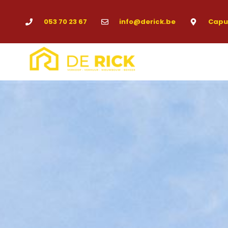
053 70 23 67
info@derick.be
Capuc