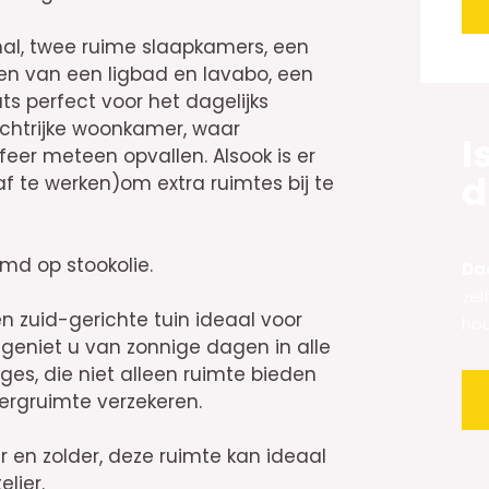
k
s
al, twee ruime slaapkamers, een
Alt
t
en van een ligbad en lavabo, een
ts perfect voor het dagelijks
ichtrijke woonkamer, waar
I
eer meteen opvallen. Alsook is er
d
f te werken)om extra ruimtes bij te
d op stookolie.
Daa
zel
n zuid-gerichte tuin ideaal voor
hou
r geniet u van zonnige dagen in alle
ages, die niet alleen ruimte bieden
ergruimte verzekeren.
r en zolder, deze ruimte kan ideaal
lier.