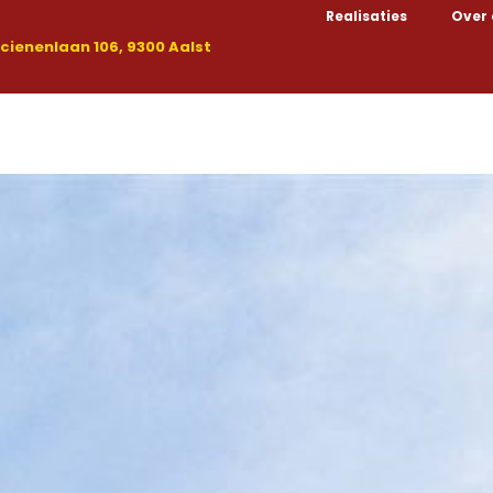
Realisaties
Over
ienenlaan 106, 9300 Aalst
Kopen
Huren
Nieuwbouw
Handelspanden