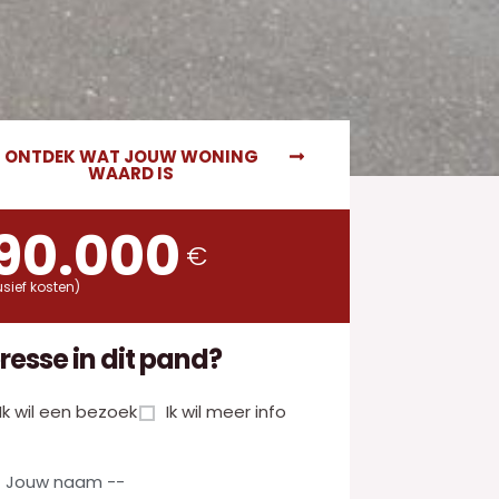
ONTDEK WAT JOUW WONING
WAARD IS
90.000
€
usief kosten)
eresse in dit pand?
Ik wil een bezoek
Ik wil meer info