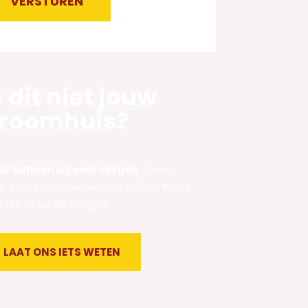
VERSTUREN
ernative:
s dit niet jouw
roomhuis?
r kunnen wij voor zorgen.
Graag
fs. Laat hier jouw wensen achter en wij
den je op de hoogte.
LAAT ONS IETS WETEN