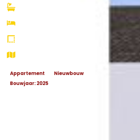
1 badkamer(s)
1 slaapkamer(s)
2
66.88 m
/
Appartement
Nieuwbouw
Bouwjaar: 2025