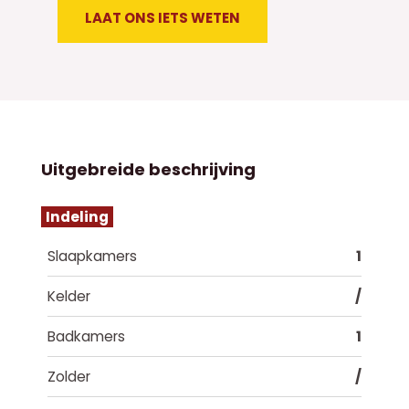
LAAT ONS IETS WETEN
Uitgebreide beschrijving
Indeling
Slaapkamers
1
Kelder
/
Badkamers
1
Zolder
/