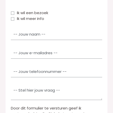
S
Ik wil een bezoek
e
Ik wil meer info
l
N
e
a
c
a
t
m
i
E
*
e
-
v
m
a
a
T
k
i
e
k
l
l
e
*
e
P
n
f
a
*
o
r
o
a
n
Door dit formulier te versturen geef ik
g
*