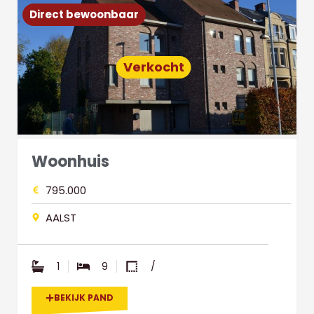
Direct bewoonbaar
Verkocht
Woonhuis
795.000
AALST
1
9
/
BEKIJK PAND