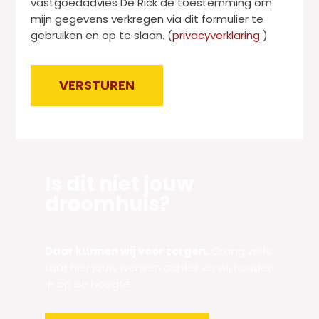
vastgoedadvies De Rick de toestemming om
r
mijn gegevens verkregen via dit formulier te
a
gebruiken en op te slaan. (
privacyverklaring
)
a
f
t
VERSTUREN
e
k
Alternative:
s
t
Is dit niet jouw
droomhuis?
Daar kunnen wij voor zorgen.
Graag zelfs.
Laat hier jouw wensen achter en wij houden
je op de hoogte.