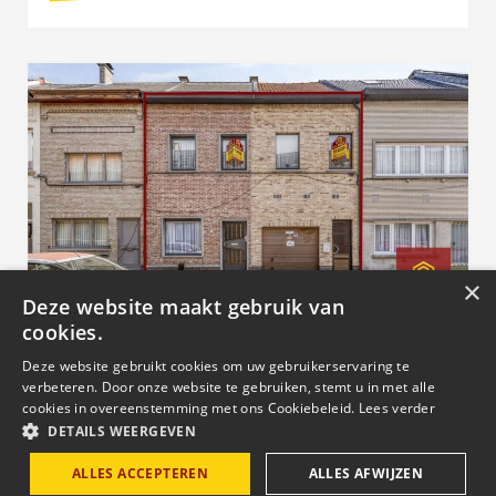
×
Deze website maakt gebruik van
Centraal gelegen woning en
cookies.
duplex-appartement !
Deze website gebruikt cookies om uw gebruikerservaring te
verbeteren. Door onze website te gebruiken, stemt u in met alle
280.000
cookies in overeenstemming met ons Cookiebeleid.
Lees verder
DETAILS WEERGEVEN
AALST
ALLES ACCEPTEREN
ALLES AFWIJZEN