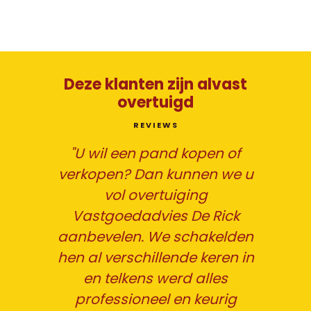
Deze klanten zijn alvast
overtuigd
REVIEWS
Reeds diverse malen met
 u
kantoor De Rick
samengewerkt, zowel voor
b
aankoop (2 x) als verkoop(1x).
en
Een aanrader.... Bedankt
g
in
Marijke en Marc!!! Heidi &
v
Anthony ADS