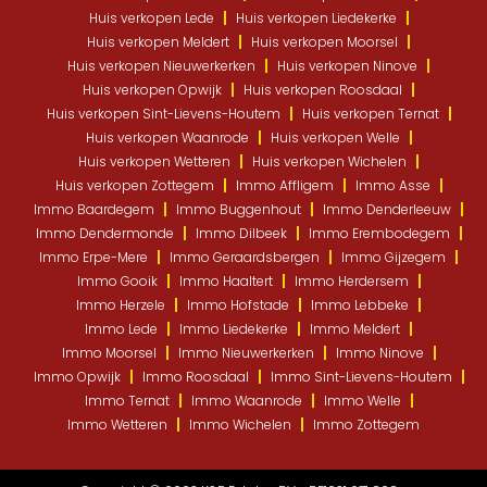
Huis verkopen Lede
Huis verkopen Liedekerke
Huis verkopen Meldert
Huis verkopen Moorsel
Huis verkopen Nieuwerkerken
Huis verkopen Ninove
Huis verkopen Opwijk
Huis verkopen Roosdaal
Huis verkopen Sint-Lievens-Houtem
Huis verkopen Ternat
Huis verkopen Waanrode
Huis verkopen Welle
Huis verkopen Wetteren
Huis verkopen Wichelen
Huis verkopen Zottegem
Immo Affligem
Immo Asse
Immo Baardegem
Immo Buggenhout
Immo Denderleeuw
Immo Dendermonde
Immo Dilbeek
Immo Erembodegem
Immo Erpe-Mere
Immo Geraardsbergen
Immo Gijzegem
Immo Gooik
Immo Haaltert
Immo Herdersem
Immo Herzele
Immo Hofstade
Immo Lebbeke
Immo Lede
Immo Liedekerke
Immo Meldert
Immo Moorsel
Immo Nieuwerkerken
Immo Ninove
Immo Opwijk
Immo Roosdaal
Immo Sint-Lievens-Houtem
Immo Ternat
Immo Waanrode
Immo Welle
Immo Wetteren
Immo Wichelen
Immo Zottegem