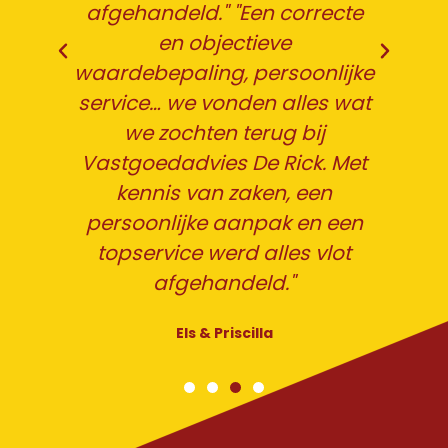
Anthony De Smet
te
jke
at
et
en