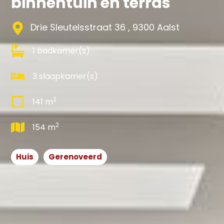
binnentuin en terras
Drie Sleutelsstraat 36 , 9300 Aalst
1 badkamer(s)
3 slaapkamer(s)
2
141 m
2
154 m
Huis
Gerenoveerd