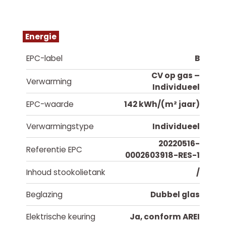
Energie
EPC-label
B
CV op gas –
Verwarming
Individueel
EPC-waarde
142 kWh/(m² jaar)
Verwarmingstype
Individueel
20220516-
Referentie EPC
0002603918-RES-1
Inhoud stookolietank
/
Beglazing
Dubbel glas
Elektrische keuring
Ja, conform AREI