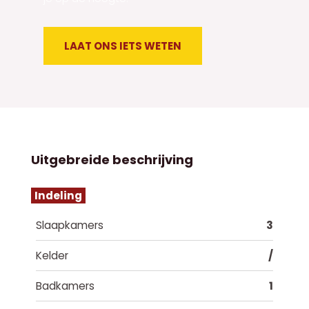
LAAT ONS IETS WETEN
Uitgebreide beschrijving
Indeling
Slaapkamers
3
Kelder
/
Badkamers
1