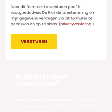
a
n
Door dit formulier te versturen geef ik
g
*
vastgoedadvies De Rick de toestemming om
r
mijn gegevens verkregen via dit formulier te
a
gebruiken en op te slaan. (
privacyverklaring
)
a
f
t
VERSTUREN
e
k
Alternative:
s
t
Is dit niet jouw
droomhuis?
Daar kunnen wij voor zorgen.
Graag zelfs.
Laat hier jouw wensen achter en wij houden
je op de hoogte.