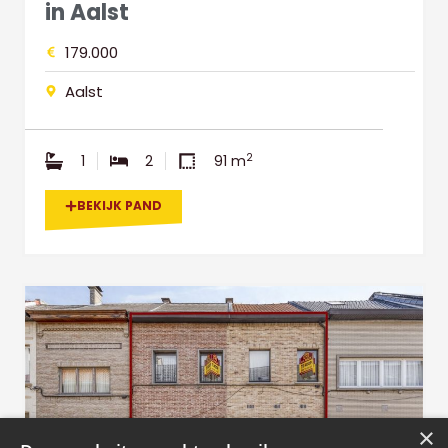
in Aalst
179.000
Aalst
2
1
2
91 m
BEKIJK PAND
×